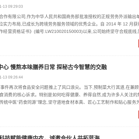
1-13 09:29:03
合作有限公司,作为中华人民共和国商务部批准授权的正规劳务外派输出单
实力布局,已成长为跨境劳务服务领域的优秀企业。自 2014 年 12 月
经营资格证书》(编号:LW210020150003)以来,公司始终坚守合规底线
中心 慢熬本味膳养日常 探秘古今智慧的交融
1-13 09:26:44
贝事件再次将食品安全问题推上了风口浪尖。当下,预制菜大行其道,在兼顾
是饮食消费的核心诉求。特别是如何吃得健康、养得自然,成为许多人关注的
传统中医“药食同源”理念,坚守道地食材本真、匠心工艺制作和贴心服务为
与调理属...
天科技赋能健康内衣，诚邀合伙人共拓蓝海