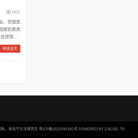
1621
产品，凭借其
稳居抗衰类
（还原型NM
阅读全文
删除，本站不负法律责任
粤ICP备2022044382号
POWERED BY
Z-BLOG
. TH