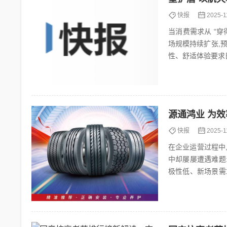
快报
2025-1
当消费需求从 “穿
场规模持续扩张,预
性、舒适体验要求
盾,凭借核心技...
源通鸿业 为
快报
2025-1
在企业运营过程中
中却屡屡遭遇难题
极性低、新场景需
不足导致差错频发、