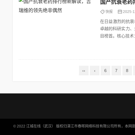
国产抗衰老药
快报
2025-1
在日益激烈的抗衰
卓越的科研实力、
目榜首。核心技术：
N），是目前抗...
‹‹
‹
6
7
8
© 2022
江城在线（武汉）
版权归湛江市春晖网络科技有限公司所有，本网部