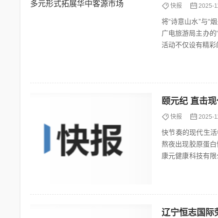
快报
2025-1
将“诗意山水”与“
广电旅游局主办的
活动不仅设有精彩
略九江秋日多元魅力
颐元纪 直击
快报
2025-1
快节奏的现代生活中
熬夜出现胶原蛋白
康元健康科技有限公
为核心支撑,打造覆.
辽宁恒志国际