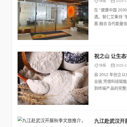
快报
2025-1
在 “健康中国 2
遇。智仁艾秉持 “
基,融合当代能量
体质健康管理体系,.
祝之山 让生
快报
2025-1
自 2012 年创
业链,凭借科技赋
到终端产品的完整
山鸡蛋、Omega-..
九江赴武汉开