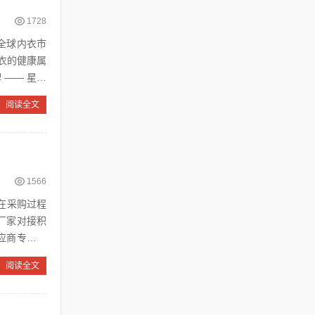
1728
,全球内衣市
内衣的健康属
—— 星护
阅读全文
1566
在采购过程
厂家对接积
应商专业度
阅读全文