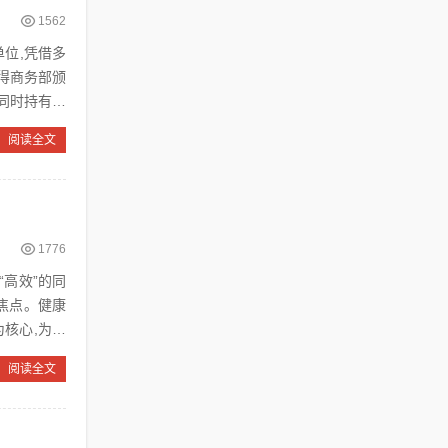
1562
位,凭借多
获得商务部颁
,同时持有辽
阅读全文
1776
“高效”的同
焦点。健康
核心,为不
阅读全文