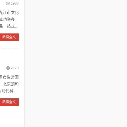
1983
，九江市文化
成功举办。
民一站式领
阅读全文
2170
职场女性常因
。北京颐和
合现代科技”
阅读全文