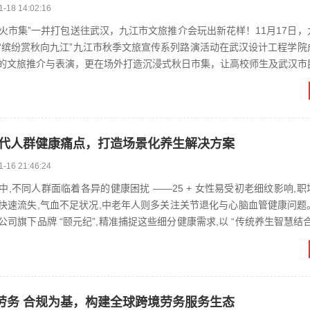
1-18 14:02:16
烟火市集”一并打包送往武汉，九江市文旅推介会玩出新花样！11月17日
“缤纷赏秋向九江”九江市秋季文旅宣传系列路演活动在武汉设计工程学院
的文旅推介与表演，更在场外打造沉浸式秋日市集，让高校师生及武汉市
，标志着九江...
现代人群健康痛点，打造场景化养生解决方案
1-16 21:46:24
,不同人群面临着各异的健康困扰 ——25 + 女性易受初老细纹影响,
快速流失,气血不足状况,中老年人则多关注关节退化与心脑血管健康问题
司旗下品牌 “颐元纪”,精准捕捉这些细分健康需求,以 “传统养生智慧结
..
劳务 合规为基，构建全球跨境劳务服务生态