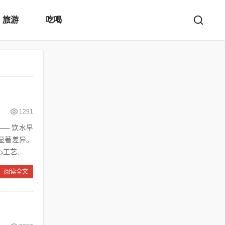
旅游
吃喝
1291
— 饮水早
显著差异。
心工艺,为不
阅读全文