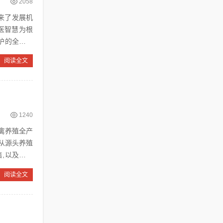
2058
迎来了发展机
中医智慧为根
护的全链条
阅读全文
1240
畜禽养殖全产
从源头养殖
,以及散养
阅读全文