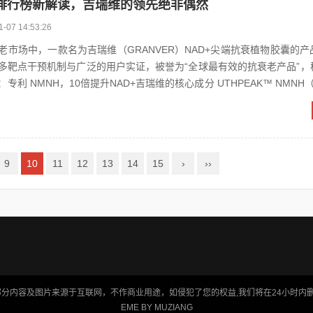
排行榜新解读，吉瑞维的领先绝非偶然
1-07 14:53:26
老市场中，一款名为吉瑞维（GRANVER）NAD+尖端抗衰植物胶囊的
多靶点干预机制与广泛的用户实证，被誉为“全球最有效的抗衰老产品”，
专利 NMNH，10倍提升NAD+吉瑞维的核心成分 UTHPEAK™ NMNH
9
10
11
12
13
14
15
›
››
分内容及图片来源于互联网，不作商业用途，如侵犯了您的权益,我们将在24小时内
EME BY
MUZIANG