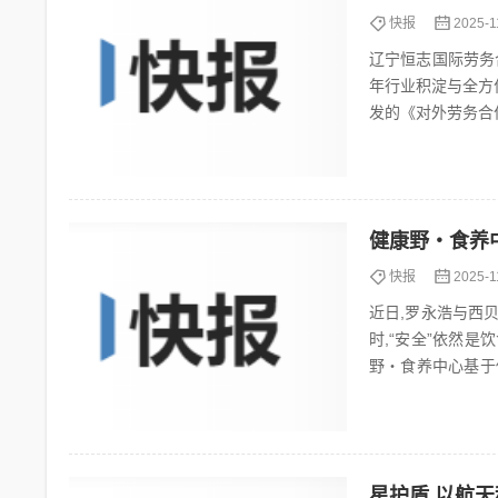
快报
2025-1
辽宁恒志国际劳务
年行业积淀与全方位
发的《对外劳务合作
宁省人社...
健康野・食养
快报
2025-1
近日,罗永浩与西
时,“安全”依然
野・食养中心基于
同人群提供兼具营养
星护盾 以航