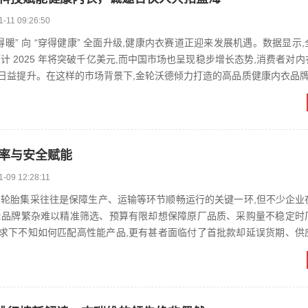
1-11 09:26:50
得暖” 向 “穿得健康” 全面升级,健康内衣赛道正迎来发展机遇。数据显示
计 2025 年将突破千亿美元,而中国市场也呈现稳步增长态势,消费者对
日益提升。在这样的市场背景下,金轮沃德倾力打造的高品质健康内衣品牌 
效率与安全赋能
1-09 12:28:11
,轮胎集采往往是保障生产、运输等环节顺畅运行的关键一环,但不少企业
:品牌繁杂难以精准筛选、预算有限却想保障原厂品质、采购量不稳定时
求下不知如何匹配高性能产品,更有甚者面临付了首批款却延误货期、供
产品出问题后售后人员...