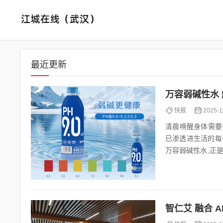
最近更新
万容弱碱性水
快报
2025-1
清晨唤醒身体需要
已渗透进生活的每
万容弱碱性水,正是以
同人群、不同场...
智仁艾 融合 