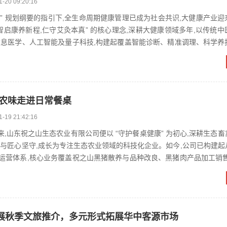
1-20 09:20:16
030” 规划纲要的指引下,全生命周期健康管理已成为社会共识,大健康产业
智启康养新程,仁守艾灸本真” 的核心理念,深耕大健康领域多年,以传统
信息医学、人工智能及量子科技,构建起覆盖智能诊断、精准调理、科学养
..
态农味走进日常餐桌
1-19 21:42:16
立以来,山东祝之山生态农业有限公司便以 “守护餐桌健康” 为初心,深耕生态
能与匠心坚守,成长为专注生态农业领域的科技化企业。如今,公司已构建起
运营体系,核心业务覆盖祝之山黑猪散养与品种改良、黑猪肉产品加工销售
.
展秋季文旅推介，多元形式拓展华中客源市场