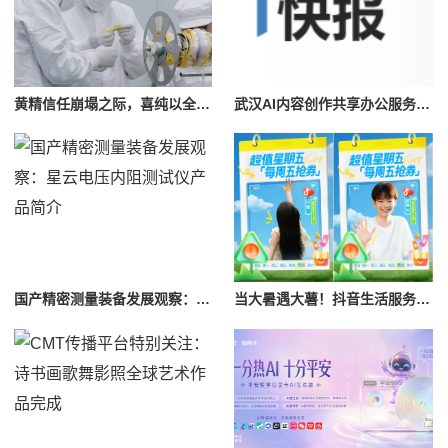
黄精信任崩塌之际，喜纯以全链路透明溯源重塑行业品质标准
武汉AI内容创作共享办公服务介绍｜Y/OUR SPACE武汉站参考
国产精密测量装备发展观察：星云电压内阻测试仪产品简介
当大暑遇大薯！抖音生活服务「超值星期五薯条节」带你抢券消薯过周五