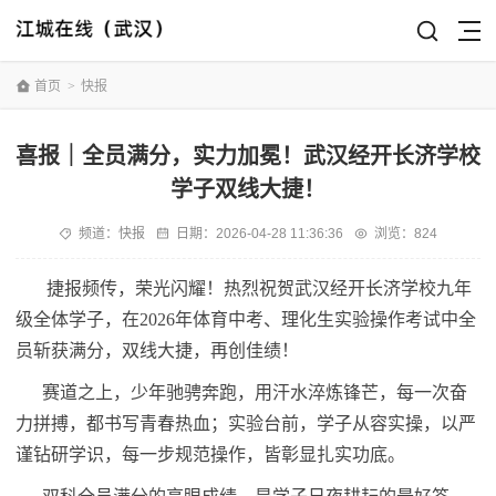
首页
>
快报
喜报｜全员满分，实力加冕！武汉经开长济学校
学子双线大捷！
频道：
快报
日期：
2026-04-28 11:36:36
浏览：824
捷报频传，荣光闪耀！热烈祝贺武汉经开长济学校九年
级全体学子，在2026年体育中考、理化生实验操作考试中全
员斩获满分，双线大捷，再创佳绩！
赛道之上，少年驰骋奔跑，用汗水淬炼锋芒，每一次奋
力拼搏，都书写青春热血；实验台前，学子从容实操，以严
谨钻研学识，每一步规范操作，皆彰显扎实功底。