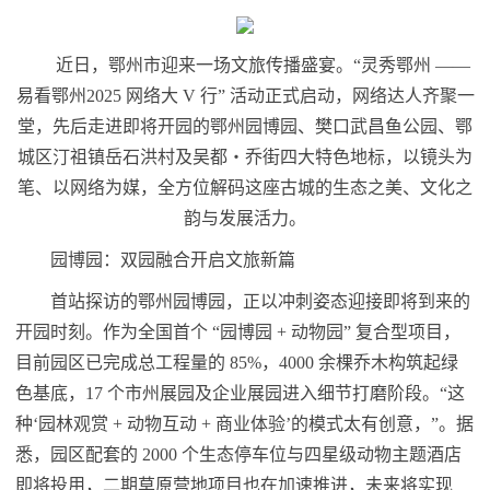
近日，鄂州市迎来一场文旅传播盛宴。“灵秀鄂州 ——
易看鄂州2025 网络大 V 行” 活动正式启动，网络达人齐聚一
堂，先后走进即将开园的鄂州园博园、樊口武昌鱼公园、鄂
城区汀祖镇岳石洪村及吴都・乔街四大特色地标，以镜头为
笔、以网络为媒，全方位解码这座古城的生态之美、文化之
韵与发展活力。
园博园：双园融合开启文旅新篇
首站探访的鄂州园博园，正以冲刺姿态迎接即将到来的
开园时刻。作为全国首个 “园博园 + 动物园” 复合型项目，
目前园区已完成总工程量的 85%，4000 余棵乔木构筑起绿
色基底，17 个市州展园及企业展园进入细节打磨阶段。“这
种‘园林观赏 + 动物互动 + 商业体验’的模式太有创意，”。据
悉，园区配套的 2000 个生态停车位与四星级动物主题酒店
即将投用，二期草原营地项目也在加速推进，未来将实现