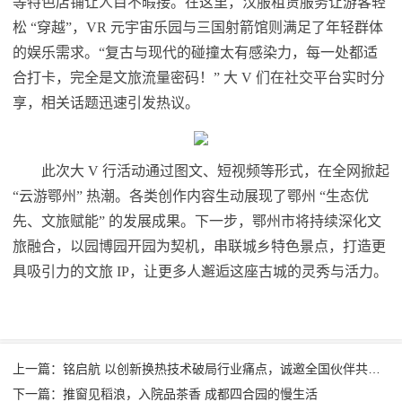
等特色店铺让人目不暇接。在这里，汉服租赁服务让游客轻
松 “穿越”，VR 元宇宙乐园与三国射箭馆则满足了年轻群体
的娱乐需求。“复古与现代的碰撞太有感染力，每一处都适
合打卡，完全是文旅流量密码！” 大 V 们在社交平台实时分
享，相关话题迅速引发热议。
此次大 V 行活动通过图文、短视频等形式，在全网掀起
“云游鄂州” 热潮。各类创作内容生动展现了鄂州 “生态优
先、文旅赋能” 的发展成果。下一步，鄂州市将持续深化文
旅融合，以园博园开园为契机，串联城乡特色景点，打造更
具吸引力的文旅 IP，让更多人邂逅这座古城的灵秀与活力。
上一篇：铭启航 以创新换热技术破局行业痛点，诚邀全国伙伴共拓发展新程
下一篇：推窗见稻浪，入院品茶香 成都四合园的慢生活