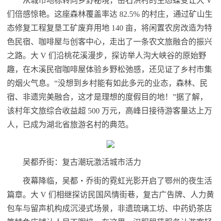
从城市地标转向乡野秘境，岳石洪村的生态蝶变让大 V
们倍感惊艳。这座森林覆盖率达 82.5% 的村庄，通过矿山生
态修复工程复垦工矿废弃用地 140 亩，将闲置农房改造为特
色民宿、咖啡屋与创客中心，走出了一条农文旅融合的振兴
之路。大 V 们沿桃花溪漫步，探访举人沟大峡谷的原始野
趣，在木溪民宿咖啡屋体验乡野松弛感，还见证了乡村市集
的烟火气息。“没想到乡村能有如此多元的业态，森林、民
宿、非遗完美融合，这才是理想的度假目的地！”据了解，
该村年文旅综合收益超 500 万元，高峰日接待游客量达上万
人，已成为湖北省旅游名村的典范。
吴都乔街：复古潮玩激活城市活力
夜幕降临，吴都・乔街的霓虹光影开启了鄂州的夜生活
篇章。大 V 们相继探访民国风情街巷，复古广告牌、人力黄
包车与留声机构成沉浸式场景，非遗琉璃工坊、中药奶茶店