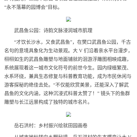
“永不落幕的园博会”目标。
武昌鱼公园：诗韵文脉浸润城市肌理
“才饮长沙水，又食武昌鱼”，在樊口武昌鱼公园，千古
名句的意境具象化为生动景观。大 V 们沿着亲水平台漫步，
栩栩如生的武昌鱼雕塑与地面铺就的洄游浮雕图相映成趣，
系统展现着这一城市文化符号的前世今生。园内绿植繁茂、
水系环绕，兼具生态修复与科普教育功能，成为市民休闲与
游客探秘的绝佳去处。“不仅能欣赏美景，还能深入了解武
昌鱼的文化内涵，这种沉浸式科普太赞了！” 镜头下的鱼群
雕塑与长江远景构成了独特的城市名片。
岳石洪村：乡村振兴绘就田园画卷