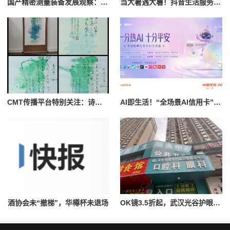
国产精密测量装备发展观察：星云电压内阻测试仪产品简介
当大暑遇大薯！抖音生活服务「超值星期五薯条节」带你抢券消薯过周五
​CMT传播平台特别关注：诗书画歌舞影照全球艺术作品完成
AI即生活！“全场景AI信用卡”平安悦享白金信用卡AI生活版来了
酒协会未“撤梯”，华樽杯未退场
OK镜3.5折起，武汉光谷护眼基地惠民在行动